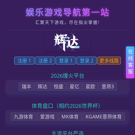
跳转到内容
官网 - 鼎点平台 | 官方ID注册 - 会员登录中心
首页
我们的服务
新闻资讯
营销推广
沟通我们